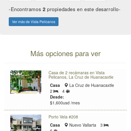
-Encontramos
2
propiedades en este desarrollo-
Ver más de Vista Pelicanos
Más opciones para ver
Casa de 2 recámaras en Vista
Pelicanos, La Cruz de Huanacaxtle
Zona
Casa
La Cruz de Huanacaxtle
de
Límite
2
4
Bedrooms
ubicación
de
Desde:
huéspedes
$1,600usd /mes
Porto Vela #208
Zona
Casa
Nuevo Vallarta
3
Bedrooms
Límite
de
6