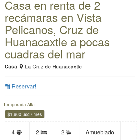
Casa en renta de 2
recámaras en Vista
Pelicanos, Cruz de
Huanacaxtle a pocas
cuadras del mar
La Cruz de Huanacaxtle
Casa
Reservar!
Temporada Alta
$1,600 usd / mes
Límite
Baños
4
2
2
Amueblado
Recámaras
de