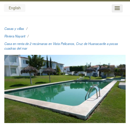
English
Casas y villas
Riviera Nayarit
Casa en renta de 2 recámaras en Vista Pelicanos, Cruz de Huanacaxtle a pocas
cuadras del mar