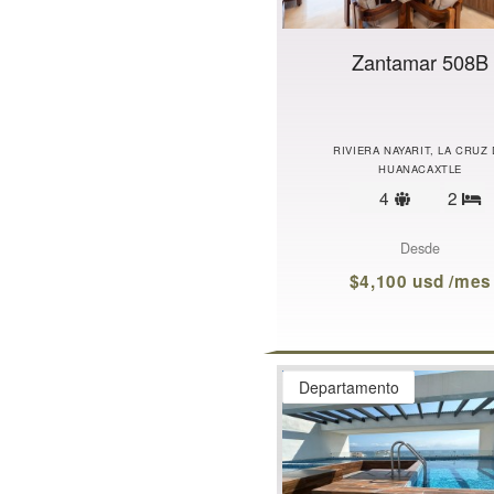
Zantamar 508B
RIVIERA NAYARIT, LA CRUZ
HUANACAXTLE
Límite
4
2
R
de
huéspede
Desde
$4,100 usd /mes
Departamento