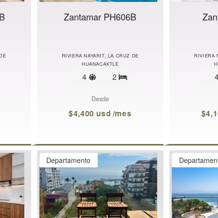
9B
Zantamar PH606B
Zan
 DE
RIVIERA NAYARIT, LA CRUZ DE
RIVIERA 
HUANACAXTLE
H
Límite
4
2
ecámaras
Recámaras
de
s
huéspedes
Desde
$4,400 usd /mes
$4,
Departamento
Departamen