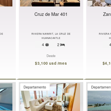
Cruz de Mar 401
Zan
 DE
RIVIERA NAYARIT, LA CRUZ DE
RIVIERA 
HUANACAXTLE
H
Límite
4
2
ecámaras
Recámaras
de
s
huéspedes
Desde
$3,100 usd /mes
$4,
Departamento
Departamen