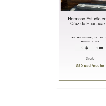
Hermoso Estudio e
Cruz de Huanacaxt
RIVIERA NAYARIT, LA CRUZ
HUANACAXTLE
Límite
2
1
R
de
huéspede
Desde
$80 usd /noche