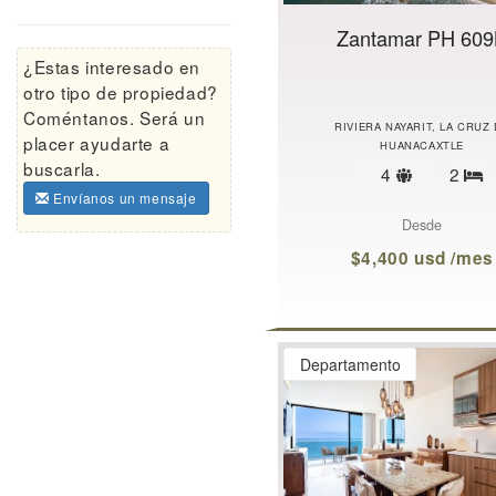
Zantamar PH 60
¿Estas interesado en
otro tipo de propiedad?
Coméntanos. Será un
RIVIERA NAYARIT, LA CRUZ
placer ayudarte a
HUANACAXTLE
buscarla.
Límite
4
2
R
de
Envíanos un mensaje
huéspede
Desde
$4,400 usd /mes
Departamento