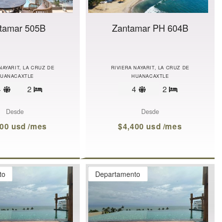
tamar 505B
Zantamar PH 604B
NAYARIT, LA CRUZ DE
RIVIERA NAYARIT, LA CRUZ DE
UANACAXTLE
HUANACAXTLE
Límite
Límite
4
2
4
2
Recámaras
Recámaras
de
de
huéspedes
huéspedes
Desde
Desde
100 usd /mes
$4,400 usd /mes
to
Departamento