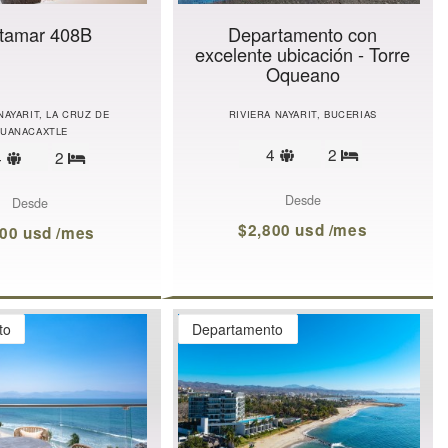
tamar 408B
Departamento con
excelente ubicación - Torre
Oqueano
NAYARIT, LA CRUZ DE
RIVIERA NAYARIT, BUCERIAS
UANACAXTLE
Límite
4
2
Límite
4
2
Recámaras
Recámaras
de
de
huéspedes
huéspedes
Desde
Desde
$2,800 usd /mes
100 usd /mes
to
Departamento