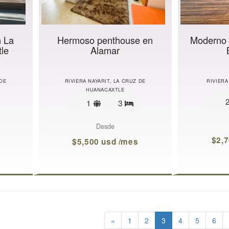
n La
Hermoso penthouse en
Moderno 
le
Alamar
 DE
RIVIERA NAYARIT, LA CRUZ DE
RIVIERA
HUANACAXTLE
Límite
1
3
ecámaras
Recámaras
de
s
huéspedes
Desde
$2,
$5,500 usd /mes
«
1
2
3
4
5
6