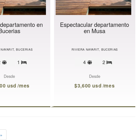
departamento en
Espectacular departamento
Bucerias
en Musa
 NAYARIT, BUCERIAS
RIVIERA NAYARIT, BUCERIAS
Límite
Límite
2
1
4
2
Recámaras
Recámaras
de
de
huéspedes
huéspedes
Desde
Desde
700 usd /mes
$3,600 usd /mes
»