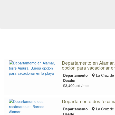
Departamento en Alamar,
opción para vacacionar en
Zona
Departamento
La Cruz de
de
Desde:
ubicación
$3,400usd /mes
Departamento dos recáma
Zona
Departamento
La Cruz de
de
Desde: