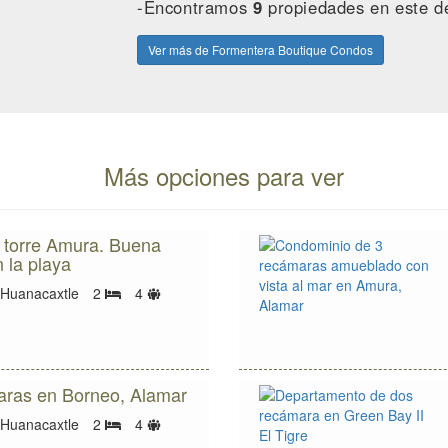
-Encontramos
9
propiedades en este de
Ver más de Formentera Boutique Condos
Más opciones para ver
 torre Amura. Buena
 la playa
Límite
 Huanacaxtle
2
4
Bedrooms
de
huéspedes
ras en Borneo, Alamar
Límite
 Huanacaxtle
2
4
Bedrooms
de