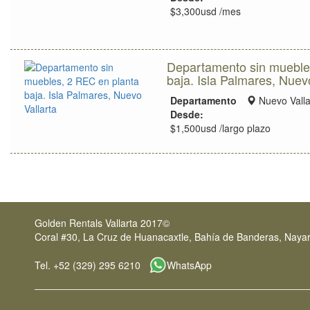
ubicación
$3,300usd /mes
Departamento sin mueble
baja. Isla Palmares, Nuev
Zona
Departamento
Nuevo Valla
de
Desde:
ubicación
$1,500usd /largo plazo
Golden Rentals Vallarta 2017©
Coral #30, La Cruz de Huanacaxtle, Bahía de Banderas, Nayar
Tel. +52 (329) 295 6210
WhatsApp