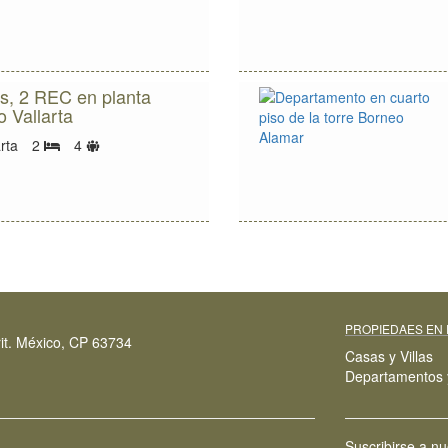
huéspedes
s, 2 REC en planta
o Vallarta
Límite
rta
2
4
Bedrooms
de
huéspedes
PROPIEDAES EN
it. México, CP 63734
Casas y Villas
Departamentos 
Suscribirse a nu