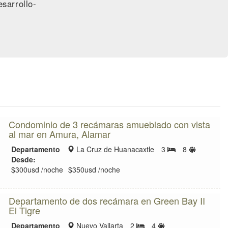
sarrollo-
Condominio de 3 recámaras amueblado con vista
al mar en Amura, Alamar
Zona
Límite
Departamento
La Cruz de Huanacaxtle
3
8
Bedrooms
de
de
Desde:
ubicación
huéspede
$300usd /noche
$350usd /noche
Departamento de dos recámara en Green Bay II
El Tigre
Zona
Límite
Departamento
Nuevo Vallarta
2
4
Bedrooms