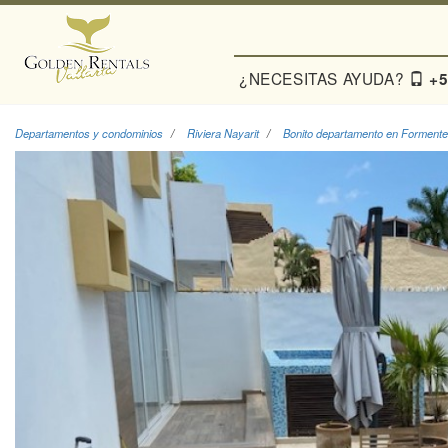
¿NECESITAS AYUDA?
+5
Departamentos y condominios
Riviera Nayarit
Bonito departamento en Formente