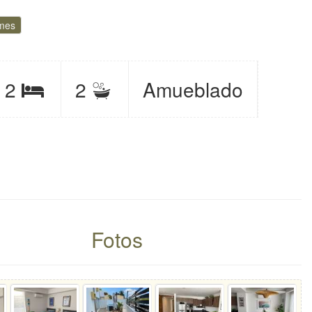
 mes
ite
Baños
2
2
Amueblado
Recámaras
éspedes
Fotos