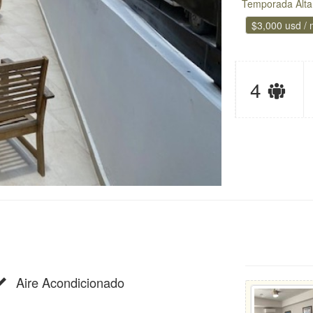
Temporada Alta
$3,000 usd /
Lím
4
de
hu
Aire Acondicionado