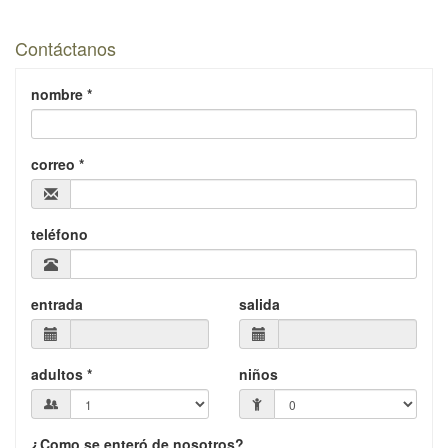
Contáctanos
nombre *
correo *
teléfono
entrada
salida
adultos *
niños
¿Como se enteró de nosotros?