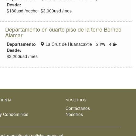
de
de
Desde:
ubicación
huéspedes
$180usd /noche
$3,000usd /mes
Departamento en cuarto piso de la torre Borneo
Alamar
Zona
Límite
Departamento
La Cruz de Huanacaxtle
2
4
Bedrooms
de
de
Desde:
ubicación
huéspede
$3,200usd /mes
 RENTA
NOSOTROS
Contáctanos
y Condominios
Nosotros
estro boletín de noticias mensual