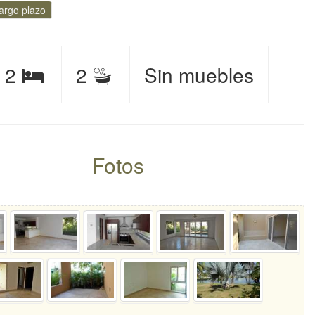
largo plazo
ite
Baños
2
2
Sin muebles
Recámaras
éspedes
Fotos