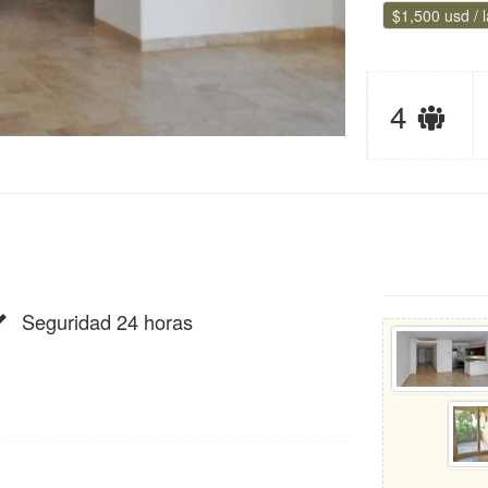
$1,500 usd / 
Lím
4
de
hu
Seguridad 24 horas