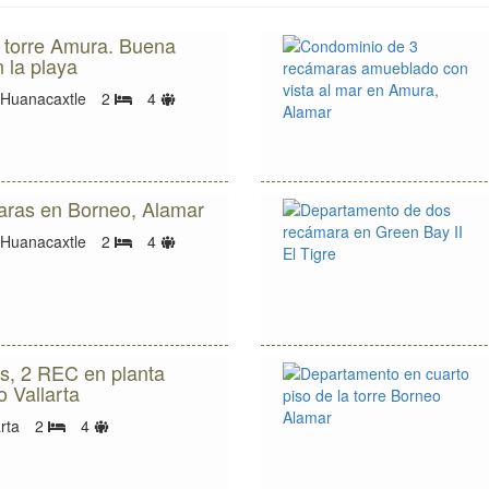
 torre Amura. Buena
 la playa
Límite
 Huanacaxtle
2
4
Bedrooms
de
huéspedes
ras en Borneo, Alamar
Límite
 Huanacaxtle
2
4
Bedrooms
de
huéspedes
s, 2 REC en planta
o Vallarta
Límite
rta
2
4
Bedrooms
de
huéspedes