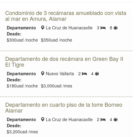
Condominio de 3 recámaras amueblado con vista
al mar en Amura, Alamar
Zona
Límite
Departamento
La Cruz de Huanacaxtle
3
8
Bedrooms
de
de
Desde:
ubicación
huéspede
$300usd /noche
$350usd /noche
Departamento de dos recámara en Green Bay II
El Tigre
Zona
Límite
Departamento
Nuevo Vallarta
2
4
Bedrooms
de
de
Desde:
ubicación
huéspedes
$180usd /noche
$3,000usd /mes
Departamento en cuarto piso de la torre Borneo
Alamar
Zona
Límite
Departamento
La Cruz de Huanacaxtle
2
4
Bedrooms
de
de
Desde:
ubicación
huéspede
$3,200usd /mes