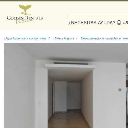
¿NECESITAS AYUDA?
+5
Departamentos y condominios
Riviera Nayarit
Departamento sin muebles en renta