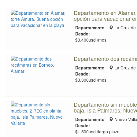
Departamento en Alamar,
opción para vacacionar en
Zona
Departamento
La Cruz de
de
Desde:
ubicación
$3,400usd /mes
Departamento dos recáma
Zona
Departamento
La Cruz de
de
Desde:
ubicación
$3,300usd /mes
Departamento sin mueble
baja. Isla Palmares, Nuev
Zona
Departamento
Nuevo Valla
de
Desde:
ubicación
$1,500usd /largo plazo