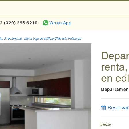
WhatsApp
2 (329) 295 6210
, 2 recámaras, planta baja en edificio Cielo Isla Palmares
Depar
renta,
en edi
Departamen
Reservar
Desde