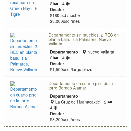
Límite
de
2
4
Bedrooms
de
ubicación
Desde:
huéspedes
$180usd /noche
$3,000usd /mes
Departamento sin muebles, 2 REC en
planta baja. Isla Palmares, Nuevo
Vallarta
Zona
Departamento
Nuevo Vallarta
Límite
de
2
4
Bedrooms
de
ubicación
Desde:
huéspedes
$1,500usd /largo plazo
Departamento en cuarto piso de la
torre Borneo Alamar
Departamento
Zona
La Cruz de Huanacaxtle
2
Bedrooms
de
Límite
4
ubicación
de
Desde:
huéspedes
$3,200usd /mes