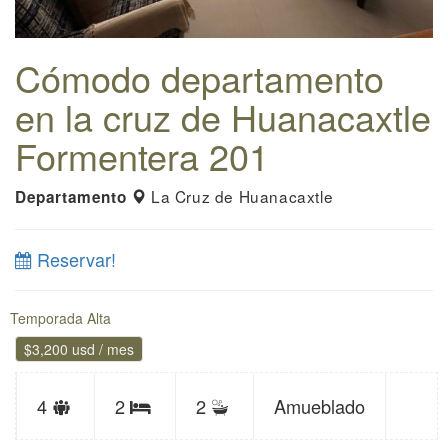
Cómodo departamento
en la cruz de Huanacaxtle
Formentera 201
La Cruz de Huanacaxtle
Departamento
Reservar!
Temporada Alta
$3,200 usd / mes
Límite
Baños
4
2
2
Amueblado
Recámaras
de