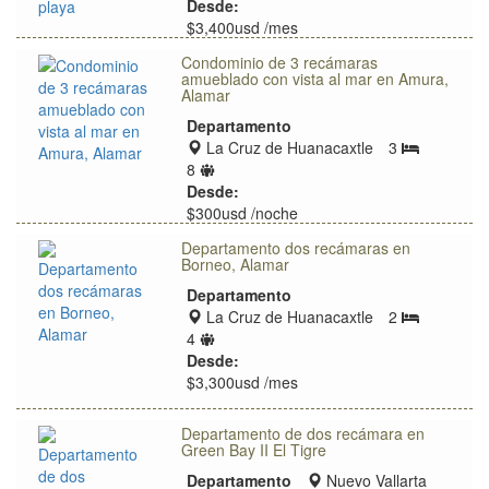
ubicación
de
Desde:
huéspedes
$3,400usd /mes
Condominio de 3 recámaras
amueblado con vista al mar en Amura,
Alamar
Departamento
Zona
La Cruz de Huanacaxtle
3
Bedrooms
de
Límite
8
ubicación
de
Desde:
huéspedes
$300usd /noche
$350usd /noche
Departamento dos recámaras en
Borneo, Alamar
Departamento
Zona
La Cruz de Huanacaxtle
2
Bedrooms
de
Límite
4
ubicación
de
Desde:
huéspedes
$3,300usd /mes
Departamento de dos recámara en
Green Bay II El Tigre
Zona
Departamento
Nuevo Vallarta