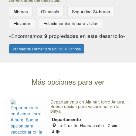
Amenidades del desarrollo
Alberca
Gimnasio
Seguridad 24 horas
Elevador
Estacionamiento para visitas
-Encontramos
9
propiedades en este desarrollo-
Ver más de Formentera Boutique Condos
Más opciones para ver
Departamento en Alamar, torre Amura.
Buena opción para vacacionar en la
playa
Departamento
Zona
La Cruz de Huanacaxtle
2
Bedrooms
de
Límite
4