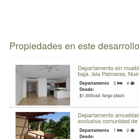
Propiedades en este desarroll
Departamento sin muebl
baja. Isla Palmares, Nue
Lí
Departamento
2
4
Recámara
d
Desde:
h
$1,500usd /largo plazo
Departamento amueblad
exclusiva comunidad de 
Lí
Departamento
1
2
Recámara
d
Desde: