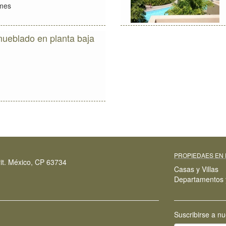
uéspedes
mes
ueblado en planta baja
mite
s
e
uéspedes
PROPIEDAES EN
it. México, CP 63734
Casas y Villas
Departamentos 
Suscribirse a nu