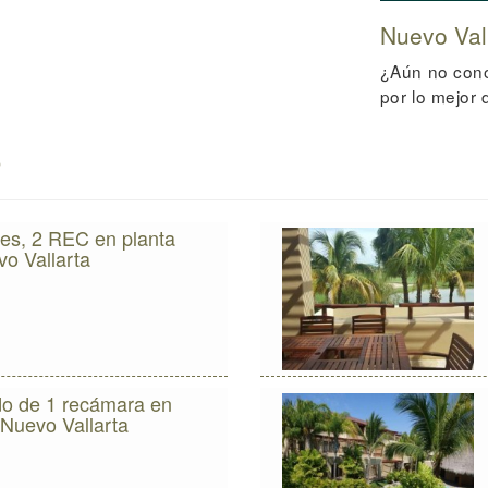
Nuevo Val
¿Aún no cono
por lo mejor
o
es, 2 REC en planta
vo Vallarta
mite
s
e
uéspedes
o de 1 recámara en
Nuevo Vallarta
mite
s
e