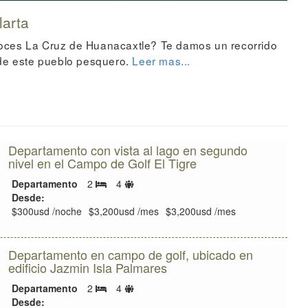
larta
ces La Cruz de Huanacaxtle? Te damos un recorrido
 de este pueblo pesquero.
Leer mas...
Departamento con vista al lago en segundo
nivel en el Campo de Golf El Tigre
Límite
Departamento
2
4
Recámaras
de
Desde:
huéspedes
$300usd /noche
$3,200usd /mes
$3,200usd /mes
Departamento en campo de golf, ubicado en
edificio Jazmin Isla Palmares
Límite
Departamento
2
4
Recámaras
de
Desde: