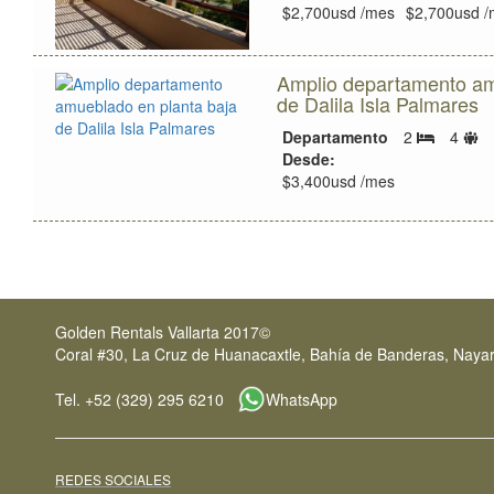
h
$2,700usd /mes
$2,700usd /
Amplio departamento am
de Dalila Isla Palmares
Lí
Departamento
2
4
Recámara
d
Desde:
h
$3,400usd /mes
Golden Rentals Vallarta 2017©
Coral #30, La Cruz de Huanacaxtle, Bahía de Banderas, Nayar
Tel. +52 (329) 295 6210
WhatsApp
REDES SOCIALES