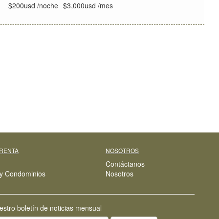
huéspedes
$200usd /noche
$3,000usd /mes
 RENTA
NOSOTROS
Contáctanos
y Condominios
Nosotros
estro boletín de noticias mensual