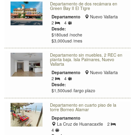
Departamento de dos recámara en
Green Bay II El Tigre
Zona
Departamento
Nuevo Vallarta
Límite
de
2
4
Bedrooms
de
ubicación
Desde:
huéspedes
$180usd /noche
$3,000usd /mes
Departamento sin muebles, 2 REC en
planta baja. Isla Palmares, Nuevo
Vallarta
Zona
Departamento
Nuevo Vallarta
Límite
de
2
4
Bedrooms
de
ubicación
Desde:
huéspedes
$1,500usd /largo plazo
Departamento en cuarto piso de la
torre Borneo Alamar
Departamento
Zona
La Cruz de Huanacaxtle
2
Bedrooms
de
Límite
4