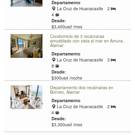
Departamento
Zona
La Cruz de Huanacaxtle
2
Bedrooms
de
Límite
4
ubicación
de
Desde:
huéspedes
$3,400usd /mes
Condominio de 3 recámaras
amueblado con vista al mar en Amura,
Alamar
Departamento
Zona
La Cruz de Huanacaxtle
3
Bedrooms
de
Límite
8
ubicación
de
Desde:
huéspedes
$300usd /noche
$350usd /noche
Departamento dos recámaras en
Borneo, Alamar
Departamento
Zona
La Cruz de Huanacaxtle
2
Bedrooms
de
Límite
4
ubicación
de
Desde:
huéspedes
$3,300usd /mes