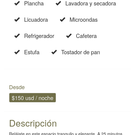
Plancha
Lavadora y secadora
Licuadora
Microondas
Refrigerador
Cafetera
Estufa
Tostador de pan
Desde
$150 usd / noche
Descripción
Relájate en este espacio tranquilo y elegante. A 25 minutos