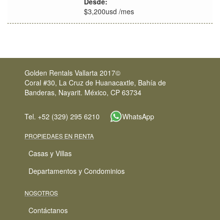
ubicación
de
Desde:
huéspedes
$3,200usd /mes
Golden Rentals Vallarta 2017©
Coral #30, La Cruz de Huanacaxtle, Bahía de
Banderas, Nayarit. México, CP 63734
Tel. +52 (329) 295 6210
WhatsApp
PROPIEDAES EN RENTA
Casas y Villas
Departamentos y Condominios
NOSOTROS
Contáctanos