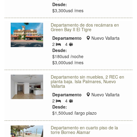
ubicación
de
Desde:
huéspedes
$3,300usd /mes
Departamento de dos recámara en
Green Bay II El Tigre
Zona
Departamento
Nuevo Vallarta
Límite
de
2
4
Bedrooms
de
ubicación
Desde:
huéspedes
$180usd /noche
$3,000usd /mes
Departamento sin muebles, 2 REC en
planta baja. Isla Palmares, Nuevo
Vallarta
Zona
Departamento
Nuevo Vallarta
Límite
de
2
4
Bedrooms
de
ubicación
Desde:
huéspedes
$1,500usd /largo plazo
Departamento en cuarto piso de la
torre Borneo Alamar