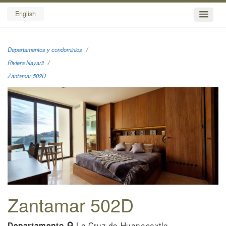
English
Departamentos y condominios
Riviera Nayarit
Zantamar 502D
Zantamar 502D
La Cruz de Huanacaxtle
Departamento