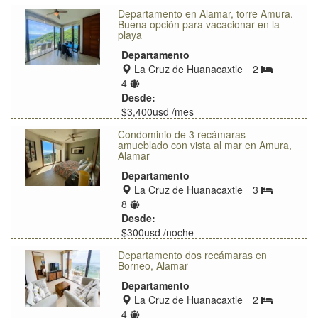
Departamento en Alamar, torre Amura.
Buena opción para vacacionar en la
playa
Departamento
Zona
La Cruz de Huanacaxtle
2
Bedrooms
de
Límite
4
ubicación
de
Desde:
huéspedes
$3,400usd /mes
Condominio de 3 recámaras
amueblado con vista al mar en Amura,
Alamar
Departamento
Zona
La Cruz de Huanacaxtle
3
Bedrooms
de
Límite
8
ubicación
de
Desde:
huéspedes
$300usd /noche
$350usd /noche
Departamento dos recámaras en
Borneo, Alamar
Departamento
Zona
La Cruz de Huanacaxtle
2
Bedrooms
de
Límite
4