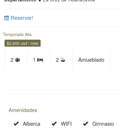
Reservar!
Temporada Alta
$2,600 usd / mes
Límite
Baños
2
1
2
Amueblado
Recámaras
de
huéspedes
Amenidades
Alberca
WIFI
Gimnasio