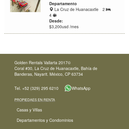
Departamento
Zona
La Cruz de Huanacaxtle
2
Bedrooms
de
Límite
4
ubicación
de
Desde:
huéspedes
$3,200usd /mes
Golden Rentals Vallarta 2017©
Coral #30, La Cruz de Huanacaxtle, Bahía de
Banderas, Nayarit. México, CP 63734
Tel. +52 (329) 295 6210
WhatsApp
PROPIEDAES EN RENTA
Casas y Villas
Departamentos y Condominios